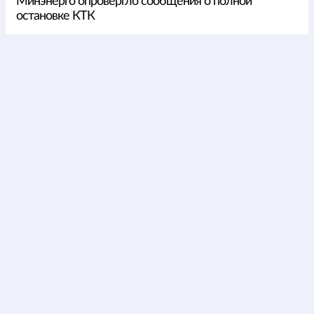
Минэнерго опровергло сообщения о полной
остановке КТК