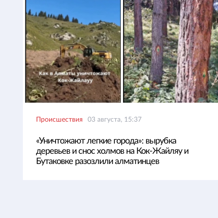
Происшествия
03 августа, 15:37
«Уничтожают легкие города»: вырубка
деревьев и снос холмов на Кок-Жайляу и
Бутаковке разозлили алматинцев