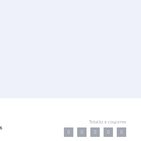
Total.kz в соцсетях
6