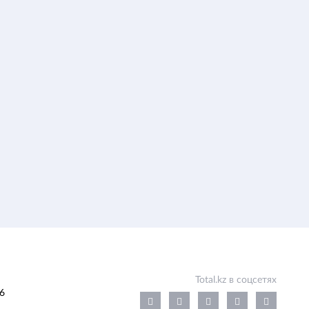
Total.kz в соцсетях
6