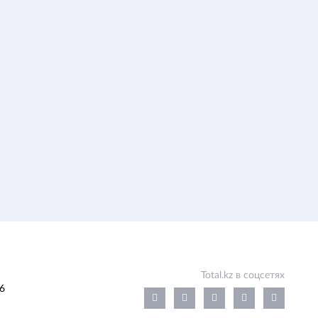
Total.kz в соцсетях
6