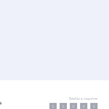
Total.kz в соцсетях
6