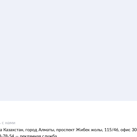
 с нами
а Казахстан, город Алматы, проспект Жибек жолы, 115/46, офис 30
8-78-54 — рекламная служба