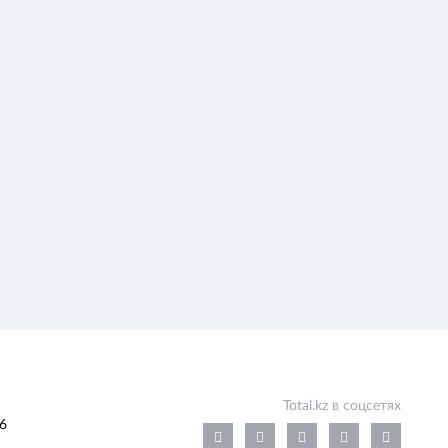
Total.kz в соцсетях
6