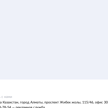
 с нами
а Казахстан, город Алматы, проспект Жибек жолы, 115/46, офис 30
8-78-54 — рекламная служба