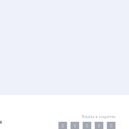
Total.kz в соцсетях
6