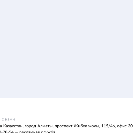
 с нами
а Казахстан, город Алматы, проспект Жибек жолы, 115/46, офис 30
8-78-54 — рекламная служба