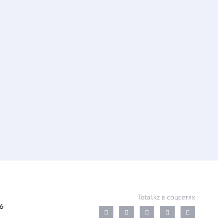
Total.kz в соцсетях
6