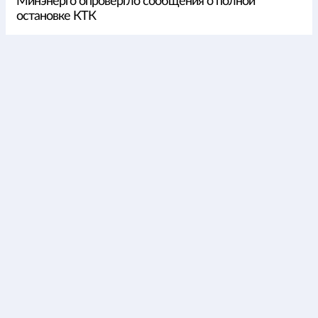
Минэнерго опровергло сообщения о полной
остановке КТК