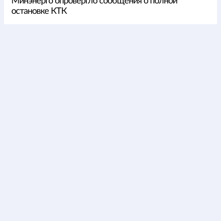
Минэнерго опровергло сообщения о полной
остановке КТК