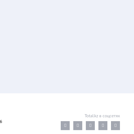
Total.kz в соцсетях
6