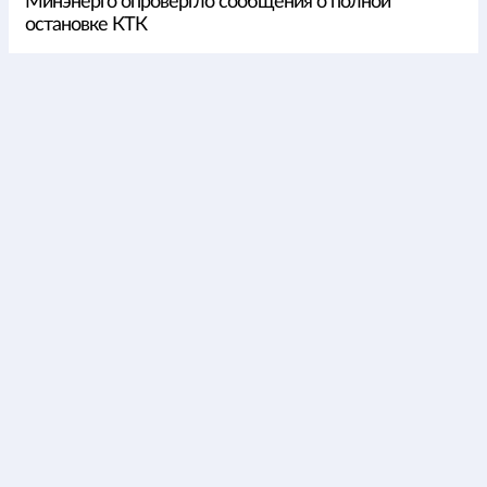
Минэнерго опровергло сообщения о полной
остановке КТК