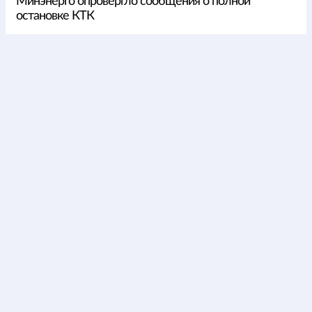
Минэнерго опровергло сообщения о полной
остановке КТК