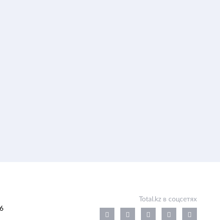
Total.kz в соцсетях
6