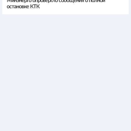
Минэнерго опровергло сообщения о полной
остановке КТК