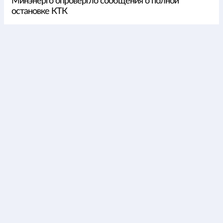
Минэнерго опровергло сообщения о полной
остановке КТК