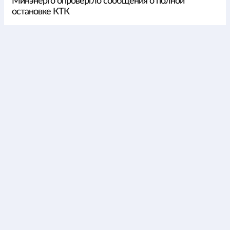
Минэнерго опровергло сообщения о полной
остановке КТК