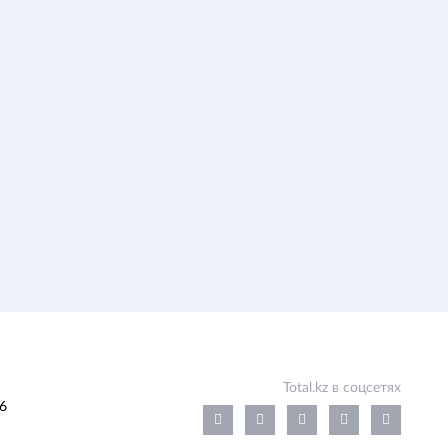
Total.kz в соцсетях
6