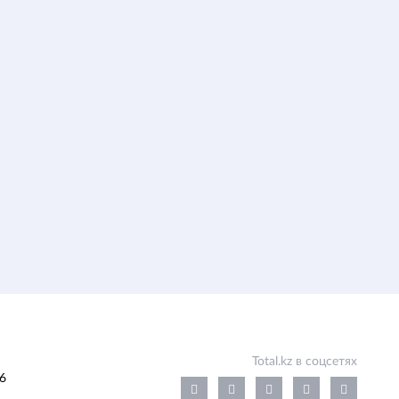
Total.kz в соцсетях
6