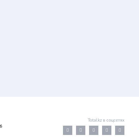
Total.kz в соцсетях
6