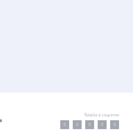
Total.kz в соцсетях
6