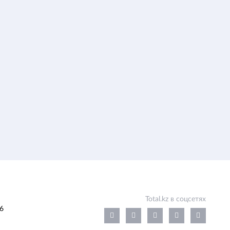
Total.kz в соцсетях
6