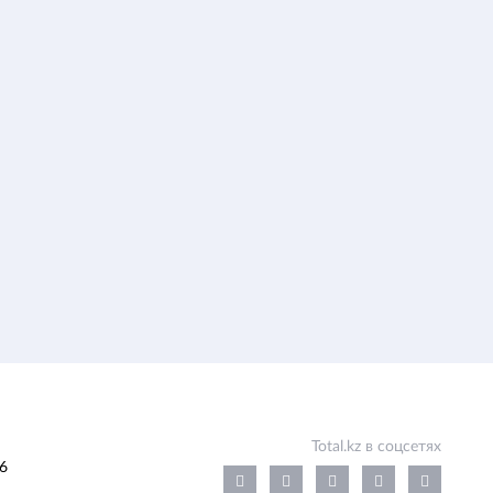
Total.kz в соцсетях
6