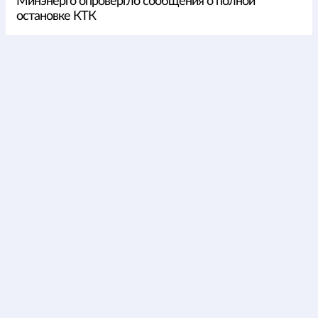
Минэнерго опровергло сообщения о полной
остановке КТК