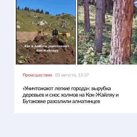
Происшествия
03 августа, 15:37
«Уничтожают легкие города»: вырубка
деревьев и снос холмов на Кок-Жайляу и
Бутаковке разозлили алматинцев