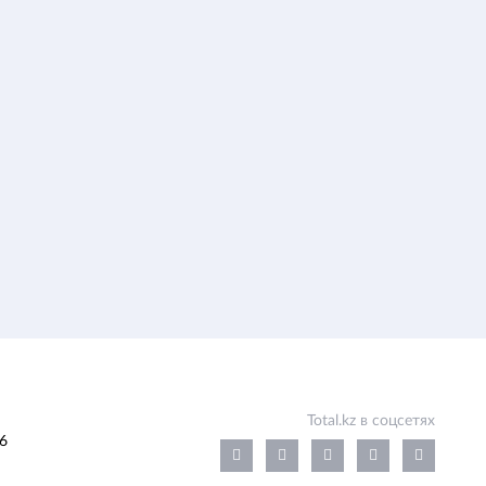
Total.kz в соцсетях
6