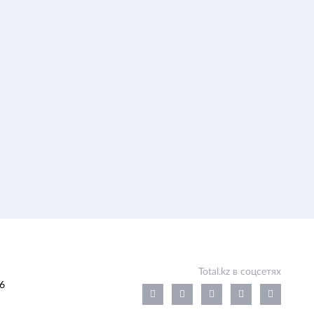
Total.kz в соцсетях
6