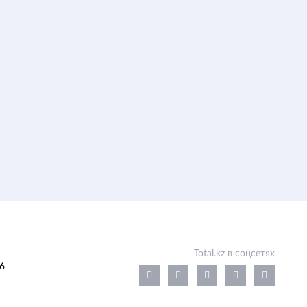
Total.kz в соцсетях
6