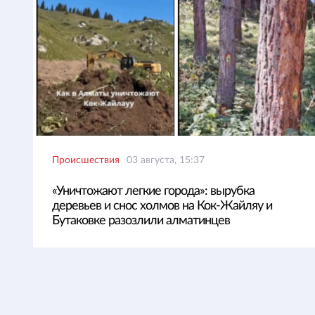
Происшествия
03 августа, 15:37
«Уничтожают легкие города»: вырубка
деревьев и снос холмов на Кок-Жайляу и
Бутаковке разозлили алматинцев