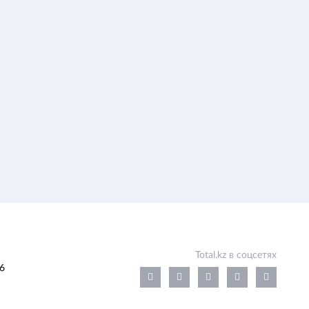
Total.kz в соцсетях
6