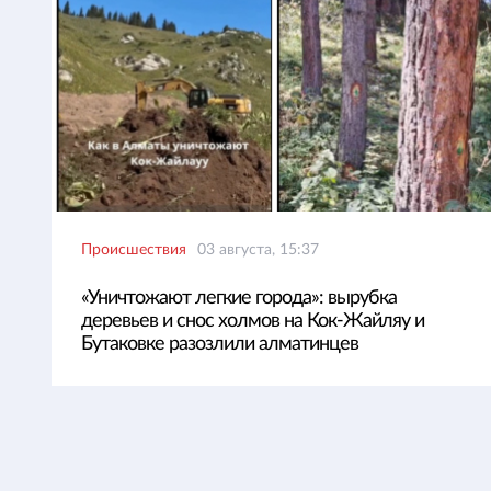
Происшествия
03 августа, 15:37
«Уничтожают легкие города»: вырубка
деревьев и снос холмов на Кок-Жайляу и
Бутаковке разозлили алматинцев