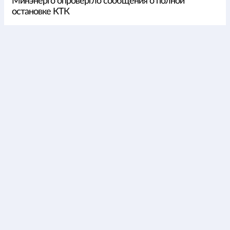
Минэнерго опровергло сообщения о полной
остановке КТК