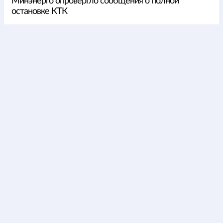
Минэнерго опровергло сообщения о полной
остановке КТК