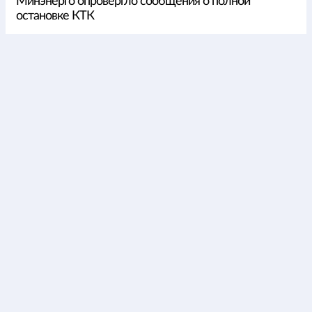
Минэнерго опровергло сообщения о полной
остановке КТК