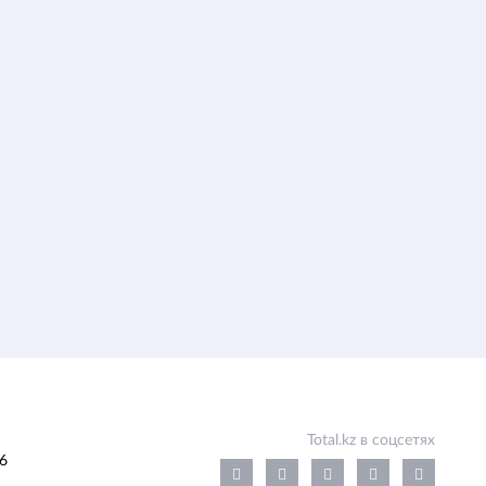
Total.kz в соцсетях
6