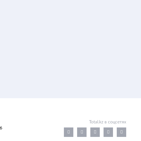
Total.kz в соцсетях
6