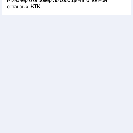
Минэнерго опровергло сообщения о полной
остановке КТК