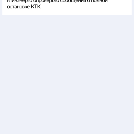
Минэнерго опровергло сообщения о полной
остановке КТК