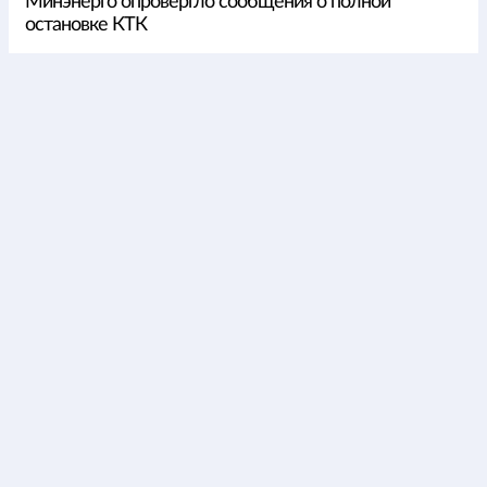
Минэнерго опровергло сообщения о полной
остановке КТК