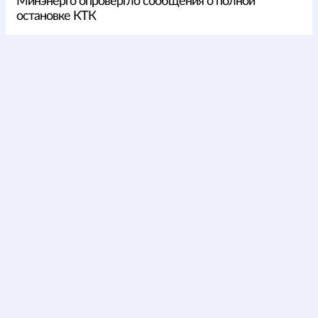
Минэнерго опровергло сообщения о полной
остановке КТК