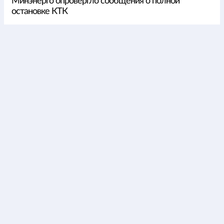
Минэнерго опровергло сообщения о полной
остановке КТК