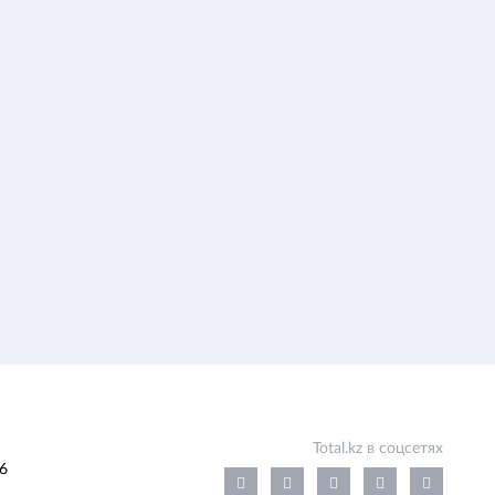
Total.kz в соцсетях
6