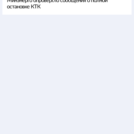
Минэнерго опровергло сообщения о полной
остановке КТК