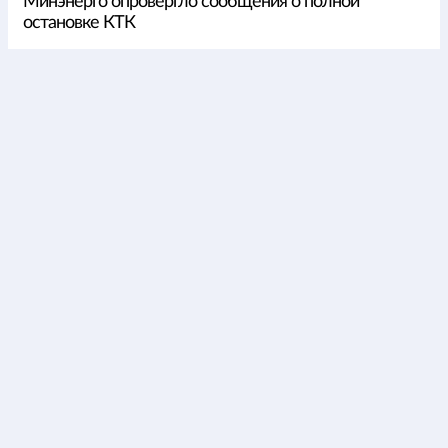
Минэнерго опровергло сообщения о полной
остановке КТК