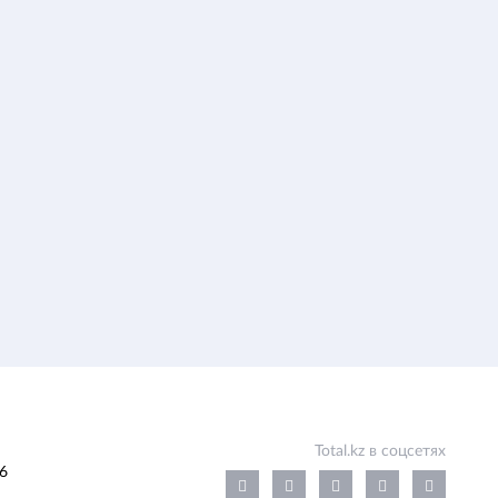
Total.kz в соцсетях
6