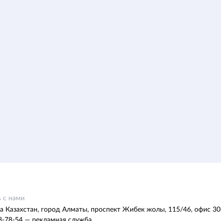
 с нами
а Казахстан, город Алматы, проспект Жибек жолы, 115/46, офис 30
8-78-54 — рекламная служба