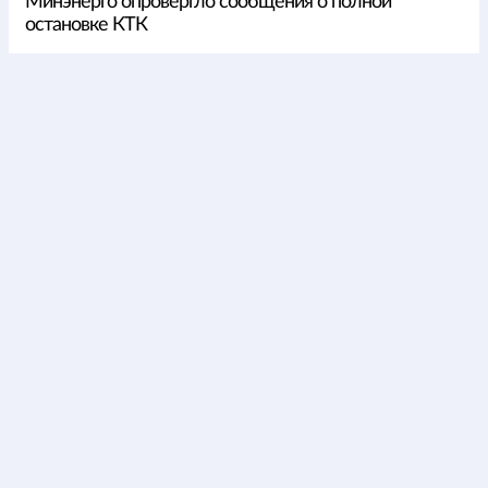
Минэнерго опровергло сообщения о полной
остановке КТК