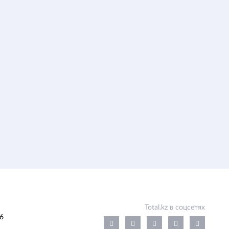
Total.kz в соцсетях
6