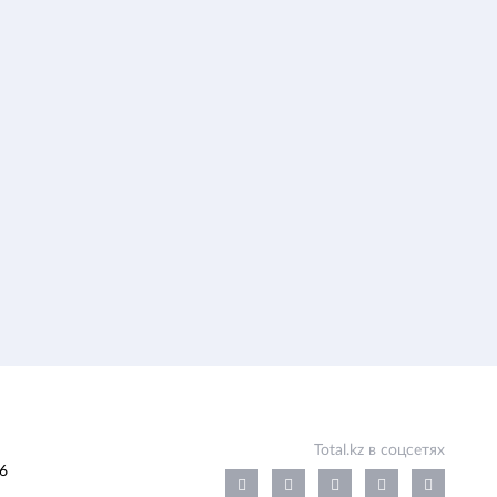
Total.kz в соцсетях
6