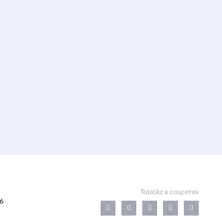
Total.kz в соцсетях
6