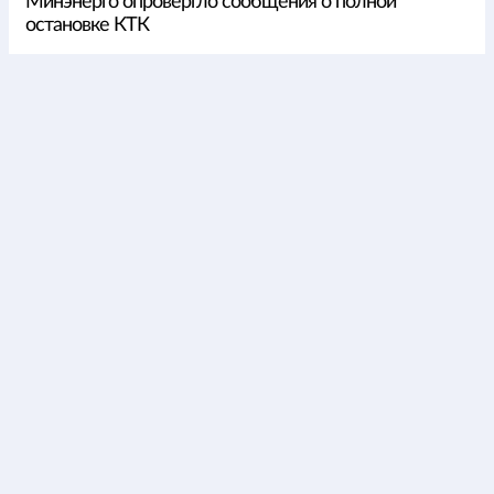
Минэнерго опровергло сообщения о полной
остановке КТК