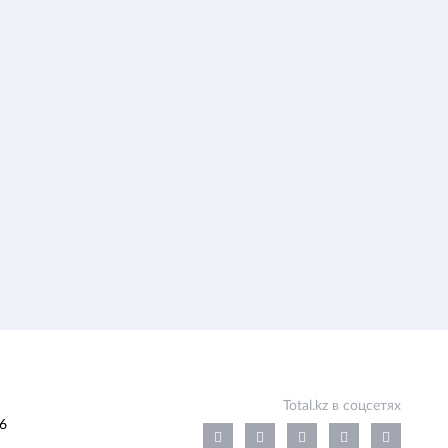
Total.kz в соцсетях
6