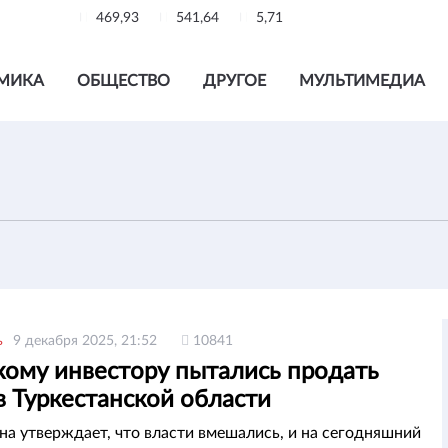
469,93
541,64
5,71
МИКА
ОБЩЕСТВО
ДРУГОЕ
МУЛЬТИМЕДИА
ь
9 декабря 2025, 21:52
10841
кому инвестору пытались продать
в Туркестанской области
она утверждает, что власти вмешались, и на сегодняшний