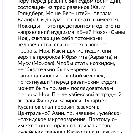
Тору, перед раввинским судом (Бейт Дин),
состоящим из трех раввинов (Хаим
Гольдберг, Моше Бернштейн, Авраам
Калифа), и документ с печатью имеется.
Ноахиды — это представители одного из
направлений иудаизма, «Бней Ноах» (Сыны
Ноя), считающие себя потомками
человечества, спасшегося в ковчеге
пророка Ноя. Как и другие иудеи, они
верят в пророков Ибрахима (Авраама) и
Мусу (Моисея). Чтобы стать ноахидом,
необязательно быть евреем по
национальности — любой человек,
присягнувший перед раввинским судом,
может быть признан последователем
пророка Ноя. После узбекской эстрадной
звезды Фарруха Закирова, Турарбек
Кусаинов стал первым казахом в
Центральной Азии, принявшим иудейско-
ноахидское мировоззрение. Поэтому он
имеет полное право отстаивать права
иудейских граждан Казахстана и заявлять