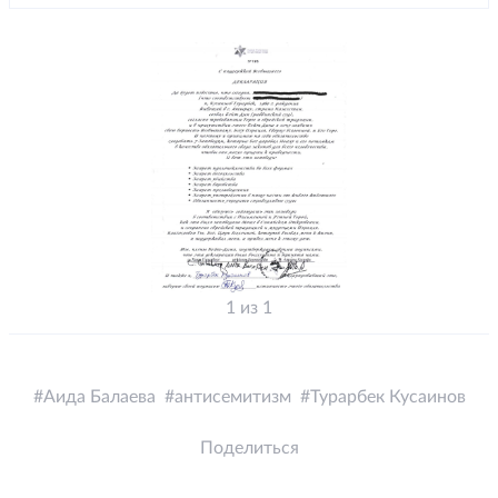
1 из 1
Аида Балаева
антисемитизм
Турарбек Кусаинов
Поделиться